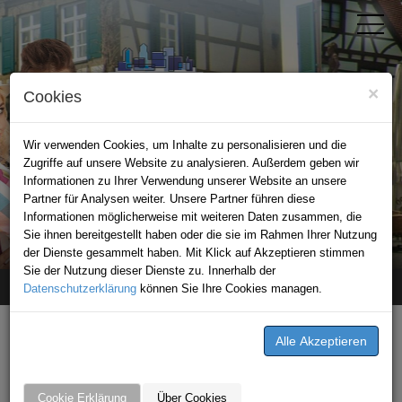
×
Cookies
Wir verwenden Cookies, um Inhalte zu personalisieren und die
Zugriffe auf unsere Website zu analysieren. Außerdem geben wir
Informationen zu Ihrer Verwendung unserer Website an unsere
Partner für Analysen weiter. Unsere Partner führen diese
Informationen möglicherweise mit weiteren Daten zusammen, die
STADTPORTAL BRETTEN
Sie ihnen bereitgestellt haben oder die sie im Rahmen Ihrer Nutzung
der Dienste gesammelt haben. Mit Klick auf Akzeptieren stimmen
Sie der Nutzung dieser Dienste zu. Innerhalb der
Datenschutzerklärung
Home
stellenangebot
können Sie Ihre Cookies managen.
Busfahrer/in (m/w/d)
STELLENANGEBOTE VON
ATC Armoloy Technology Coatings GmbH & Co.KG
Cookie Erklärung
Über Cookies