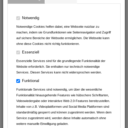
BAUMGÄRTNER & SCHULZ METALLBAU GmbH
Müller Reisen
Notwendig
Notwendige Cookies helfen dabei, eine Webseite nutzbar zu
Autohaus Schwarz GmbH&Co.KG
machen, indem sie Grundfunktionen wie Seitennavigation und Zugriff
auf sichere Bereiche der Webseite ermöglichen. Die Webseite kann
Beck GmbH
ohne diese Cookies nicht richtig funktionieren.
Essenziell
Klein Tortechnik Service
Essenzielle Services sind für die grundlegende Funktionalität der
Website erforderlich. Sie enthalten nur technisch notwendige
Services. Diesen Services kann nicht widersprochen werden.
Funktional
Funktionale Services sind notwendig, um über die wesentliche
Funktionalität hinausgehende Features wie hübschere Schriftarten,
Videowiedergabe oder interaktive Web 2.0-Features bereitzustellen.
Inhalte von z.B. Videoplattformen und Social Media Plattformen sind
standardmäßig gesperrt und können zugestimmt werden. Wenn dem
Service zugestimmt wird, werden diese Inhalte automatisch ohne
weitere manuelle Einwilligung geladen.
Geschrieben am
08.05.2025
von
Müller Reisen