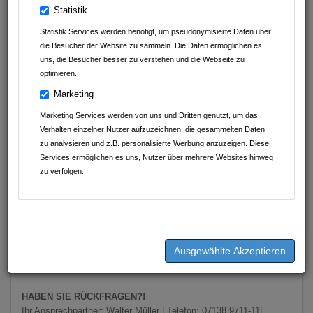
Statistik
Statistik Services werden benötigt, um pseudonymisierte Daten über
Zur Aushilfe
die Besucher der Website zu sammeln. Die Daten ermöglichen es
(Minijob)
Busfahrer/in
uns, die Besucher besser zu verstehen und die Webseite zu
optimieren.
(m/w/d)
Marketing
Wir sind ein engagiertes Team mit flachen Hierarchien und dem
Marketing Services werden von uns und Dritten genutzt, um das
gemeinsamen Ziel, Reiseträume zu verwirklichen. Damit wir die
Verhalten einzelner Nutzer aufzuzeichnen, die gesammelten Daten
„Freude am Reisen" immer mehr Gästen anbieten können, freuen
zu analysieren und z.B. personalisierte Werbung anzuzeigen. Diese
wir uns auf Ihre Unterstützung.
Services ermöglichen es uns, Nutzer über mehrere Websites hinweg
zu verfolgen.
SIE HABEN INTERESSE?
Dann freuen wir uns auf Ihre aussagekräftige Bewerbung an:
Müller Reisen Wilhelm Müller GmbH & Co. KG
- Geschäftsleitung -
Deutzstraße 2-12
74252 Massenbachhausen
HABEN SIE RÜCKFRAGEN?!
Ihr Ansprechpartner: Walter Müller | Telefon: 07138 9711-11|