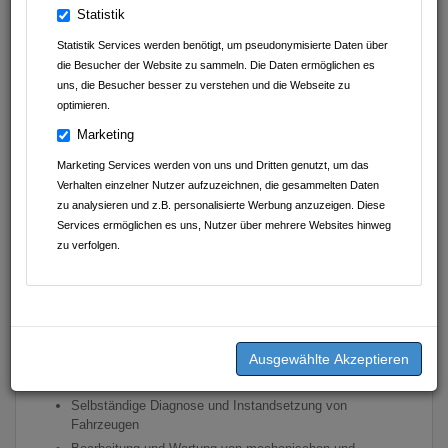
Statistik
Statistik Services werden benötigt, um pseudonymisierte Daten über
die Besucher der Website zu sammeln. Die Daten ermöglichen es
uns, die Besucher besser zu verstehen und die Webseite zu
optimieren.
Marketing
Geschrieben am
11.04.2025
von
Autohaus Schwarz
GmbH&Co.KG
Marketing Services werden von uns und Dritten genutzt, um das
Verhalten einzelner Nutzer aufzuzeichnen, die gesammelten Daten
zu analysieren und z.B. personalisierte Werbung anzuzeigen. Diese
Wir suchen ab sofort zur
Services ermöglichen es uns, Nutzer über mehrere Websites hinweg
zu verfolgen.
Festanstellung unbefristet
einen/e
Kfz-Mechatroniker/in
Das erwartet Sie
Durchführung von Reparaturaufträgen sowie
Wartungsarbeiten an Fahrzeugen
Selbständige Diagnose und Instandsetzung von
Fahrzeugen