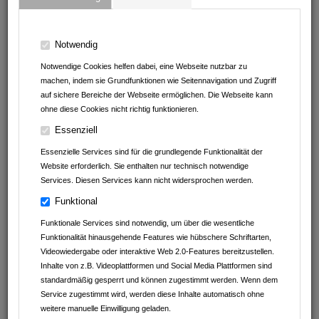
GMBH&CO.KG
Machen Sie Karriere!
Notwendig
STELLENANGEBOTE VON
Notwendige Cookies helfen dabei, eine Webseite nutzbar zu
machen, indem sie Grundfunktionen wie Seitennavigation und Zugriff
ATC Armoloy Technology Coatings GmbH & Co.KG
auf sichere Bereiche der Webseite ermöglichen. Die Webseite kann
ohne diese Cookies nicht richtig funktionieren.
BAUMGÄRTNER & SCHULZ METALLBAU GmbH
Essenziell
Müller Reisen
Essenzielle Services sind für die grundlegende Funktionalität der
Website erforderlich. Sie enthalten nur technisch notwendige
Autohaus Schwarz GmbH&Co.KG
Services. Diesen Services kann nicht widersprochen werden.
Funktional
Beck GmbH
Funktionale Services sind notwendig, um über die wesentliche
Klein Tortechnik Service
Funktionalität hinausgehende Features wie hübschere Schriftarten,
Videowiedergabe oder interaktive Web 2.0-Features bereitzustellen.
Inhalte von z.B. Videoplattformen und Social Media Plattformen sind
standardmäßig gesperrt und können zugestimmt werden. Wenn dem
Service zugestimmt wird, werden diese Inhalte automatisch ohne
weitere manuelle Einwilligung geladen.