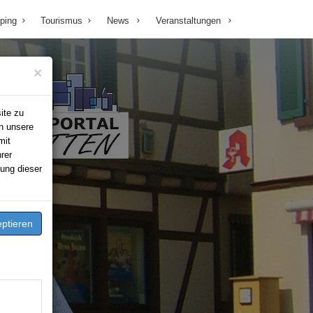
ping
Tourismus
News
Veranstaltungen
×
ite zu
n unsere
mit
rer
ung dieser