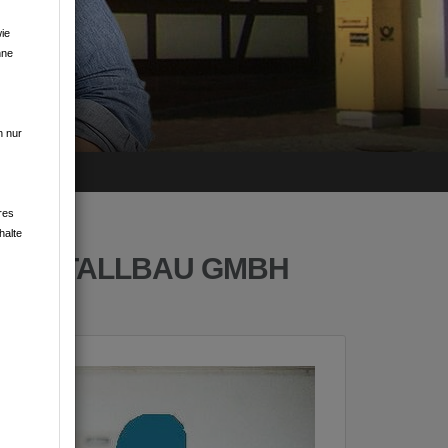
ie
hne
TEN
n nur
res
halte
Z METALLBAU GMBH