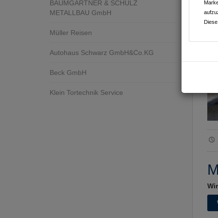
BAUMGÄRTNER & SCHULZ
Marke
METALLBAU GmbH
aufzu
Diese
Müller Reisen
Autohaus Schwarz GmbH&Co.KG
Beck GmbH
Klein Tortechnik Service
M
Wir