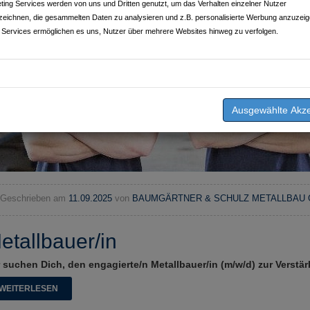
ting Services werden von uns und Dritten genutzt, um das Verhalten einzelner Nutzer
zeichnen, die gesammelten Daten zu analysieren und z.B. personalisierte Werbung anzuzeig
 Services ermöglichen es uns, Nutzer über mehrere Websites hinweg zu verfolgen.
Geschrieben am
11.09.2025
von
BAUMGÄRTNER & SCHULZ METALLBAU
etallbauer/in
 suchen Dich, den engagierte/n Metallbauer/in (m/w/d) zur Verst
WEITERLESEN