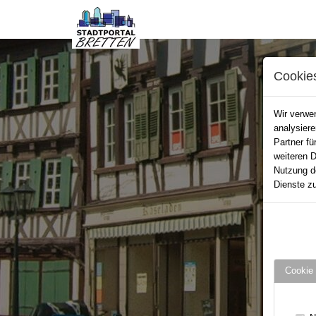
Cookie
Wir verwen
analysier
Partner fü
weiteren D
Nutzung d
Dienste zu
Cookie 