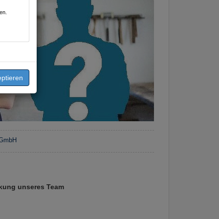
en.
 GmbH
ärkung unseres Team