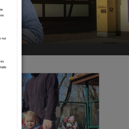
ie
hne
TEN
n nur
res
halte