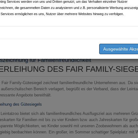
ting Services werden von uns und Dritten genutzt, um das Verhalten einzelner Nutzer
zeichnen, die gesammelten Daten zu analysieren und z.B. personalisierte Werbung anzuzeig
 Services ermöglichen es uns, Nutzer über mehrere Websites hinweg zu verfolgen.
chrieben am
16.03.2025
von
Leintalzoo Schwaigern
szeichnung für Familienfreundlichkeit
ERLEIHUNG DES FAIR FAMILY-SIEG
 Fair Family-Gütesiegel zeichnet familienfreundliche Unternehmen aus. Da si
 außerschulischen Bereich verlagert, begrüßt es der Verband, dass der Leinta
eressante Angebote bereithält.
leihung des Gütesiegels
 Leintalzoo bietet sich als familienfreundliches Ausflugsziel aus mehreren Grün
eskarten für Familien mit bis zu vier Kindern bzw. auch Jahreskarten für groß
spannte Möglichkeiten, wo Kinder sowohl mit unseren Zoobewohnern als auch m
giebig beobachten können. Ein großer, im Sommer schattiger Spielplatz mit 