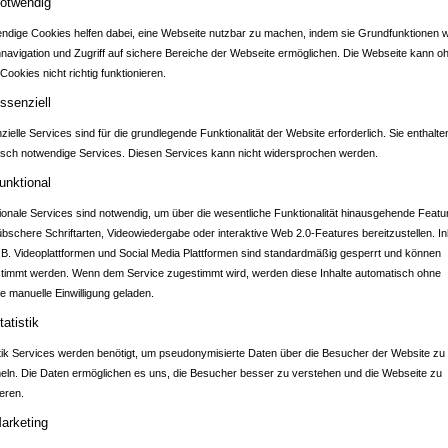
otwendig
ndige Cookies helfen dabei, eine Webseite nutzbar zu machen, indem sie Grundfunktionen w
nnavigation und Zugriff auf sichere Bereiche der Webseite ermöglichen. Die Webseite kann o
Cookies nicht richtig funktionieren.
ADTPORTAL BRET
ssenziell
ielle Services sind für die grundlegende Funktionalität der Website erforderlich. Sie enthalte
isch notwendige Services. Diesen Services kann nicht widersprochen werden.
unktional
ionale Services sind notwendig, um über die wesentliche Funktionalität hinausgehende Featu
übschere Schriftarten, Videowiedergabe oder interaktive Web 2.0-Features bereitzustellen. In
.B. Videoplattformen und Social Media Plattformen sind standardmäßig gesperrt und können
timmt werden. Wenn dem Service zugestimmt wird, werden diese Inhalte automatisch ohne
e manuelle Einwilligung geladen.
tatistik
stik Services werden benötigt, um pseudonymisierte Daten über die Besucher der Website zu
ln. Die Daten ermöglichen es uns, die Besucher besser zu verstehen und die Webseite zu
eren.
arketing