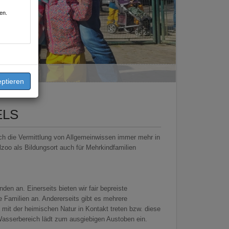
en.
ELS
ch die Vermittlung von Allgemeinwissen immer mehr in
lzoo als Bildungsort auch für Mehrkindfamilien
den an. Einerseits bieten wir fair bepreiste
e Familien an. Andererseits gibt es mehrere
it der heimischen Natur in Kontakt treten bzw. diese
Wasserbereich lädt zum ausgiebigen Austoben ein.