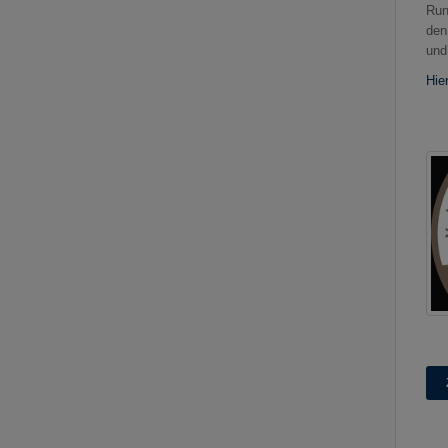
Run
den
und
Hie