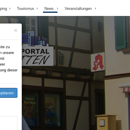
ping
Tourismus
News
Veranstaltungen
×
ite zu
n unsere
mit
rer
ung dieser