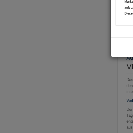
Marke
aufzu
Diese
Ges
Au
V
Das
den
int
Ver
Der
Tag
ent
aus