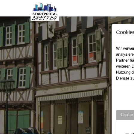
Cookie
Wir verwen
analysier
Partner fü
weiteren D
Nutzung d
Dienste zu
Cookie 