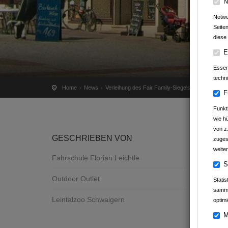
N
Notwe
Seite
diese 
ST
E
Essenz
techn
Home
News
Verleihung des Fair Family-Siegels
F
Funkt
wie h
von z
GESCHRIEBEN VON
zuges
weiter
Fahrschule Florian Leichtle
S
Outdoor Outlet
Stati
samme
Leintalzoo Schwaigern
optimi
M