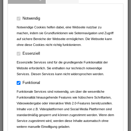
Notwendig
Notwendige Cookies helfen dabei, eine Webseite nutzbar zu
machen, indem sie Grundfunktionen wie Seitennavigation und Zugriff
auf sichere Bereiche der Webseite ermöglichen. Die Webseite kann
ohne diese Cookies nicht richtig funktionieren.
Essenziell
clever fit Mosbach
Essenzielle Services sind für die grundlegende Funktionalität der
Pfalzgraf-Otto-Str.48/1
Website erforderlich. Sie enthalten nur technisch notwendige
74821
Mosbach
Services. Diesen Services kann nicht widersprochen werden.
Baden-Württemberg
Deutschland
Funktional
06261 / 807 02 90
Funktionale Services sind notwendig, um über die wesentliche
Funktionalität hinausgehende Features wie hübschere Schriftarten,
studio@mosbach.clever-fit.com
Videowiedergabe oder interaktive Web 2.0-Features bereitzustellen.
clever-fit.com/mosbach
Inhalte von z.B. Videoplattformen und Social Media Plattformen sind
Facebook
standardmäßig gesperrt und können zugestimmt werden. Wenn dem
Instagram
Service zugestimmt wird, werden diese Inhalte automatisch ohne
weitere manuelle Einwilligung geladen.